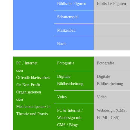
Biblische Figuren
Biblische Figuren
Schattenspiel
Maskenbau
Buch
PC / Internet
Fotografie
Fotografie
oder
Digitale
Digitale
Öffentlichkeitsarbeit
Bildbearbeitung
Bildbearbeitung
für Non-Profit-
Organisationen
Video
Video
oder
Medienkompetenz in
PC & Internet /
Webdesign (CMS,
Theorie und Praxis
Webdesign mit
HTML, CSS)
CMS / Blogs