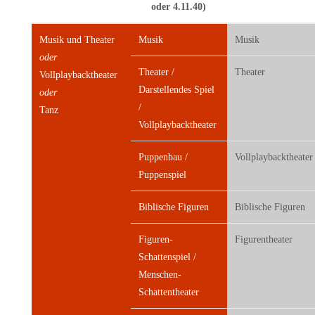
oder 4.11.40)
Musik und Theater
Musik
Musik
oder
Theater /
Theater
Vollplaybacktheater
Darstellendes Spiel
oder
/
Tanz
Vollplaybacktheater
Puppenbau /
Vollplaybacktheater
Puppenspiel
Biblische Figuren
Biblische Figuren
Figuren-
Figurentheater
Schattenspiel /
Menschen-
Schattentheater