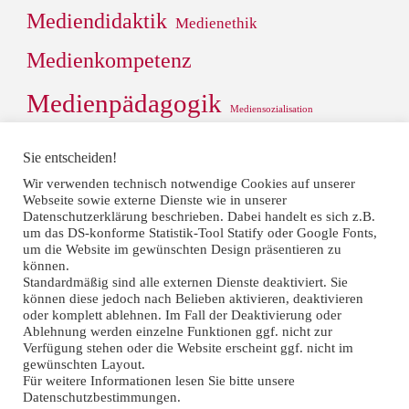
Mediendidaktik
Medienethik
Medienkompetenz
Medienpädagogik
Mediensozialisation
Medienwirkungsforschung
Medienwissenschaft
Mobiles
Musik
Sie entscheiden!
Praxis
Recherche
Rollenbilder
Schule
Scripted reality
Wir verwenden technisch notwendige Cookies auf unserer
Social Media
Video
Web 2.0
Werte
Webseite sowie externe Dienste wie in unserer
Theorie
Thesis
Datenschutzerklärung beschrieben. Dabei handelt es sich z.B.
Wertediskurs
Öffentlichkeitsarbeit
um das DS-konforme Statistik-Tool Statify oder Google Fonts,
um die Website im gewünschten Design präsentieren zu
können.
Standardmäßig sind alle externen Dienste deaktiviert. Sie
können diese jedoch nach Belieben aktivieren, deaktivieren
oder komplett ablehnen. Im Fall der Deaktivierung oder
Ablehnung werden einzelne Funktionen ggf. nicht zur
Verfügung stehen oder die Website erscheint ggf. nicht im
©2022 Prof. Andreas Büsch
gewünschten Layout.
Für weitere Informationen lesen Sie bitte unsere
Datenschutzbestimmungen.