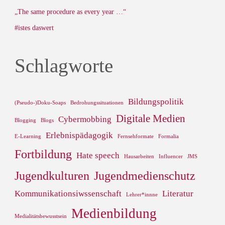
„The same procedure as every year …“
#istes daswert
Schlagworte
Bildungspolitik
(Pseudo-)Doku-Soaps
Bedrohungssituationen
Digitale Medien
Cybermobbing
Blogging
Blogs
Erlebnispädagogik
E-Learning
Fernsehformate
Formalia
Fortbildung
Hate speech
Hausarbeiten
Influencer
JMS
Jugendkulturen
Jugendmedienschutz
Kommunikationsiwssenschaft
Literatur
Lehrer*innne
Medienbildung
Medialitätsbewusstsein