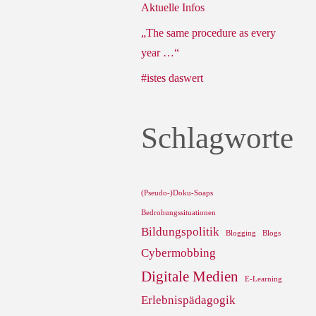
Aktuelle Infos
„The same procedure as every
year …“
#istes daswert
Schlagworte
(Pseudo-)Doku-Soaps
Bedrohungssituationen
Bildungspolitik
Blogging
Blogs
Cybermobbing
Digitale Medien
E-Learning
Erlebnispädagogik