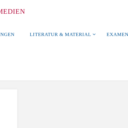
M
E
D
I
E
N
UNGEN
LITERATUR & MATERIAL
EXAMEN