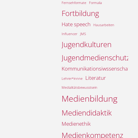
Fernsehformate
Formalia
Fortbildung
Hate speech
Hausarbeiten
Influencer
JMS
Jugendkulturen
Jugendmedienschutz
Kommunikationsiwssenschaft
Literatur
Lehrer*innne
Medialitätsbewusstsein
Medienbildung
Mediendidaktik
Medienethik
Medienkompetenz