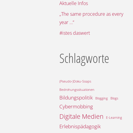
Aktuelle Infos
„The same procedure as every
year …“
#istes daswert
Schlagworte
(Pseudo-)Doku-Soaps
Bedrohungssituationen
Bildungspolitik
Blogging
Blogs
Cybermobbing
Digitale Medien
E-Learning
Erlebnispädagogik