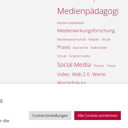
Medienpädagogik
Mediensozialisation
Medienwirkungsforschung
Medienwissenschaft
Mobiles
Musik
Praxis
Recherche
Rollenbilder
Schule
Scripted reality
Social Media
Theorie
Thesis
Video
Web 2.0
Werte
Wertediskurs
Öffentlichkeitsarbeit
ng
Cookie-Einstellungen
Alle Cookies annehmen
r die
Präsentiert von
Fluida
&
WordPress.