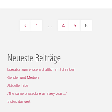
zur
Modul-
1
…
4
5
6
Prüfung
Seitennummerierung
4.10"
der
Neueste Beiträge
Beiträge
Literatur zum wissenschaftlichen Schreiben
Gender und Medien
Aktuelle Infos
„The same procedure as every year …“
#istes daswert