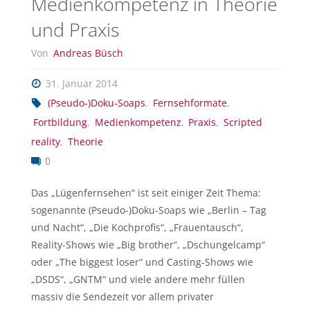
Medienkompetenz in Theorie
und Praxis
Von
Andreas Büsch
31. Januar 2014
(Pseudo-)Doku-Soaps
,
Fernsehformate
,
Fortbildung
,
Medienkompetenz
,
Praxis
,
Scripted
reality
,
Theorie
0
Das „Lügenfernsehen“ ist seit einiger Zeit Thema:
sogenannte (Pseudo-)Doku-Soaps wie „Berlin – Tag
und Nacht“, „Die Kochprofis“, „Frauentausch“,
Reality-Shows wie „Big brother“, „Dschungelcamp“
oder „The biggest loser“ und Casting-Shows wie
„DSDS“, „GNTM“ und viele andere mehr füllen
massiv die Sendezeit vor allem privater