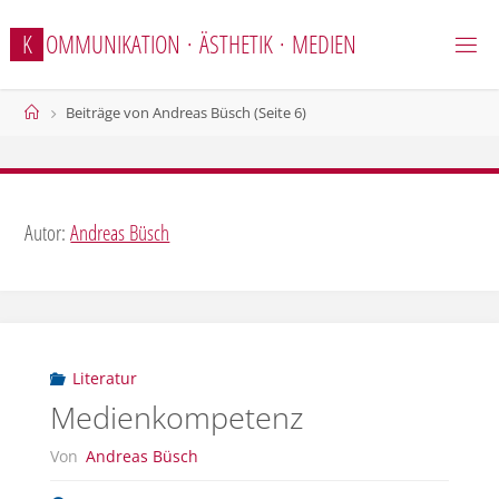
Zum
K
O
M
M
U
N
I
K
A
T
I
O
N
·
Ä
S
T
H
E
T
I
K
·
M
E
D
I
E
N
Inhalt
springen
Start
Beiträge von Andreas Büsch
(Seite 6)
Autor:
Andreas Büsch
Literatur
Medienkompetenz
Von
Andreas Büsch