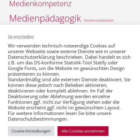
Medienkompetenz
Medienpädagogik
Mediensozialisation
Medienwirkungsforschung
Medienwissenschaft
Mobiles
Sie entscheiden!
Praxis
Musik
Recherche
Rollenbilder
Schule
Scripted reality
Wir verwenden technisch notwendige Cookies auf
Social Media
Video
Web 2.0
Werte
unserer Webseite sowie externe Dienste wie in unserer
Theorie
Thesis
Datenschutzerklärung beschrieben. Dabei handelt es sich
Wertediskurs
Öffentlichkeitsarbeit
z.B. um das DS-konforme Statistik-Tool Statify oder
Google Fonts, um die Website im gewünschten Design
präsentieren zu können.
Standardmäßig sind alle externen Dienste deaktiviert. Sie
können diese jedoch nach Belieben aktivieren,
deaktivieren oder komplett ablehnen. Im Fall der
Deaktivierung oder Ablehnung werden einzelne
Funktionen ggf. nicht zur Verfügung stehen oder die
©2022 Prof. Andreas Büsch
Website erscheint ggf. nicht im gewünschten Layout.
Für weitere Informationen lesen Sie bitte unsere
Datenschutzbestimmungen.
Präsentiert von
Fluida
&
WordPress.
Cookie-Einstellungen
Alle Cookies annehmen