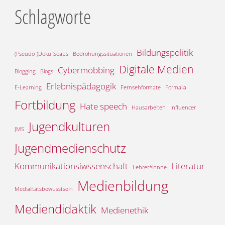
Schlagworte
Bildungspolitik
(Pseudo-)Doku-Soaps
Bedrohungssituationen
Digitale Medien
Cybermobbing
Blogging
Blogs
Erlebnispädagogik
E-Learning
Fernsehformate
Formalia
Fortbildung
Hate speech
Hausarbeiten
Influencer
Jugendkulturen
JMS
Jugendmedienschutz
Kommunikationsiwssenschaft
Literatur
Lehrer*innne
Medienbildung
Medialitätsbewusstsein
Mediendidaktik
Medienethik