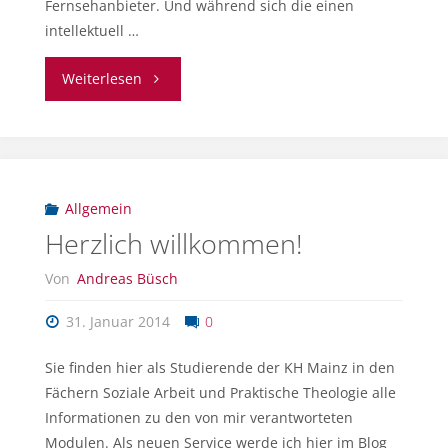
Fernsehanbieter. Und während sich die einen
intellektuell …
"Medienkompetenz
Weiterlesen
in
Theorie
und
Allgemein
Herzlich willkommen!
Praxis"
Von
Andreas Büsch
31. Januar 2014
0
Sie finden hier als Studierende der KH Mainz in den
Fächern Soziale Arbeit und Praktische Theologie alle
Informationen zu den von mir verantworteten
Modulen. Als neuen Service werde ich hier im Blog