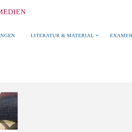
M
E
D
I
E
N
UNGEN
LITERATUR & MATERIAL
EXAMEN