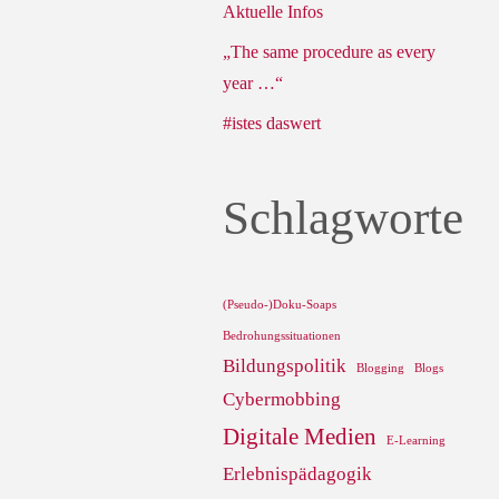
Aktuelle Infos
„The same procedure as every
year …“
#istes daswert
Schlagworte
(Pseudo-)Doku-Soaps
Bedrohungssituationen
Bildungspolitik
Blogging
Blogs
Cybermobbing
Digitale Medien
E-Learning
Erlebnispädagogik