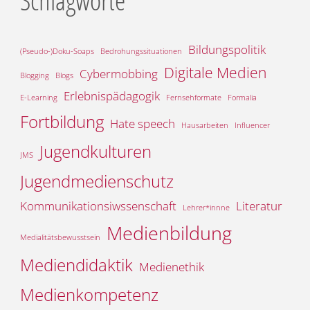
Bildungspolitik
(Pseudo-)Doku-Soaps
Bedrohungssituationen
Digitale Medien
Cybermobbing
Blogging
Blogs
Erlebnispädagogik
E-Learning
Fernsehformate
Formalia
Fortbildung
Hate speech
Hausarbeiten
Influencer
Jugendkulturen
JMS
Jugendmedienschutz
Kommunikationsiwssenschaft
Literatur
Lehrer*innne
Medienbildung
Medialitätsbewusstsein
Mediendidaktik
Medienethik
Medienkompetenz