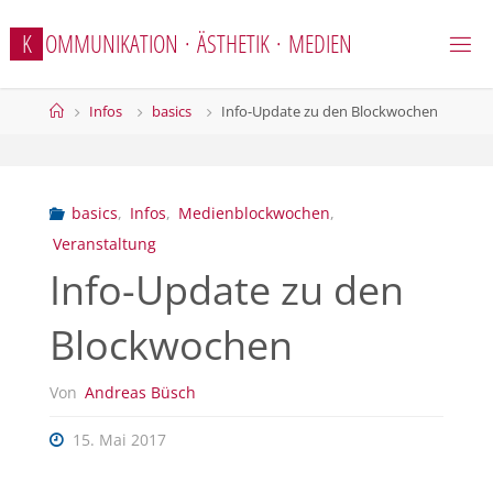
Zum
K
O
M
M
U
N
I
K
A
T
I
O
N
·
Ä
S
T
H
E
T
I
K
·
M
E
D
I
E
N
Inhalt
springen
Start
Infos
basics
Info-Update zu den Blockwochen
basics
,
Infos
,
Medienblockwochen
,
Veranstaltung
Info-Update zu den
Blockwochen
Von
Andreas Büsch
15. Mai 2017