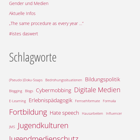
Gender und Medien
Aktuelle Infos
„The same procedure as every year …“
#istes daswert
Schlagworte
Bildungspolitik
(Pseudo-)Doku-Soaps
Bedrohungssituationen
Digitale Medien
Cybermobbing
Blogging
Blogs
Erlebnispädagogik
E-Learning
Fernsehformate
Formalia
Fortbildung
Hate speech
Hausarbeiten
Influencer
Jugendkulturen
JMS
Jugendmedienschutz