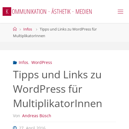
Zum
K
O
M
M
U
N
I
K
A
T
I
O
N
·
Ä
S
T
H
E
T
I
K
·
M
E
D
I
E
N
Inhalt
springen
Start
Infos
Tipps und Links zu WordPress für
MultiplikatorInnen
Infos
,
WordPress
Tipps und Links zu
WordPress für
MultiplikatorInnen
Von
Andreas Büsch
27. April 2016