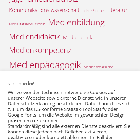
Kommunikationsiwssenschaft
Literatur
Lehrer*innne
Medienbildung
Medialitätsbewusstsein
Mediendidaktik
Medienethik
Medienkompetenz
Medienpädagogik
Mediensozialisation
Medienwirkungsforschung
Medienwissenschaft
Mobiles
Sie entscheiden!
Praxis
Musik
Recherche
Rollenbilder
Schule
Scripted reality
Wir verwenden technisch notwendige Cookies auf
Social Media
Video
Web 2.0
Werte
unserer Webseite sowie externe Dienste wie in unserer
Theorie
Thesis
Datenschutzerklärung beschrieben. Dabei handelt es sich
Wertediskurs
Öffentlichkeitsarbeit
z.B. um das DS-konforme Statistik-Tool Statify oder
Google Fonts, um die Website im gewünschten Design
präsentieren zu können.
Standardmäßig sind alle externen Dienste deaktiviert. Sie
können diese jedoch nach Belieben aktivieren,
deaktivieren oder komplett ablehnen. Im Fall der